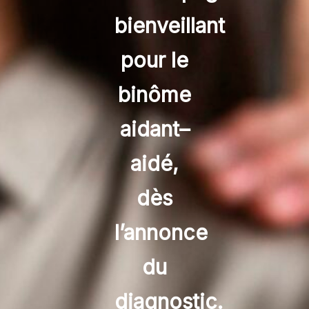
bienveillant
pour le
binôme
aidant–
aidé,
dès
l’annonce
du
diagnostic.