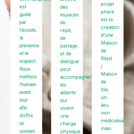
projet
est
des
phare
guidé
espaces
est la
par
de
création
l’écoute,
répit,
d’une
la
de
Maison
présence
partage
de
et le
et de
Répit
respect.
dialogue
/
Nous
pour
Maison
mettons
accompagner
de
l’humain
les
Vie,
avant
aidants
un
tout
qui
lieu
afin
vivent
non
d’offrir
une
médicalisé
un
charge
mais
soutien
physique