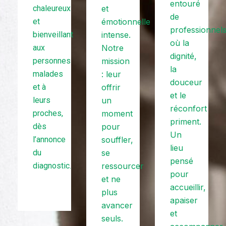
entouré
chaleureux
et
de
et
émotionnelle
professionnels
bienveillant
intense.
où la
aux
Notre
dignité,
personnes
mission
la
malades
: leur
douceur
et à
offrir
et le
leurs
un
réconfort
proches,
moment
priment.
dès
pour
Un
l’annonce
souffler,
lieu
du
se
pensé
diagnostic.
ressourcer
pour
et ne
accueillir,
plus
apaiser
avancer
et
seuls.