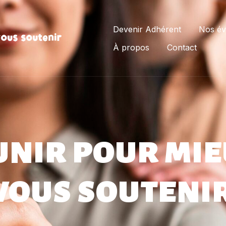
Devenir Adhérent
Nos é
À propos
Contact
unir pour mi
vous souteni