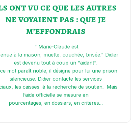
J'ai accompagné la prunelle
de mes yeux ma défunte
maman durant 4 années
Depuis je me suis fait la promesse, au jour de son
départ qu'il nous fallait un meilleur accompagnement
de nos seniors lorsqu'on est aidant comme je l'ai été.
Il nous faut être soutenu, conseillé, écouté, pouvoir
échanger en toute confiance, à défaut c'est
l'épuisement permanent.
L'amour de nos proches ne peut pas tout !