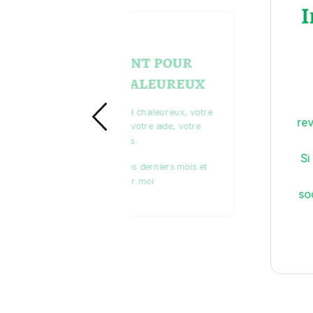
Ils ont vu ce que les autres
ne voyaient pas : que je
m’effondrais
" Marie-Claude est
revenue à la maison, muette, couchée, brisée." Didier
est devenu tout à coup un "aidant".
Si ce mot paraît noble, il désigne pour lui une prison
silencieuse. Didier contacte les services
sociaux, les caisses, à la recherche de soutien. Mais
l’aide officielle se mesure en
pourcentages, en dossiers, en critères...