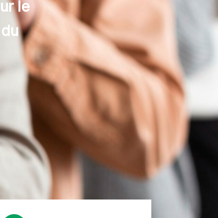
ur le
 du