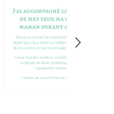
Je souhaite remercier tous
les bénévoles pour votre
patience
Je souhaite remercier tous les bénévoles pour votre
patience, gentillesse ;
et votre
implication que vous
apportez
aux personnes étant dans le besoin de
leur
apporter de la chaleur
et de l'amour.
Merci aussi
pour les aidants familiaux
qui grâce à
vous soufflent dans ses moments
difficiles.