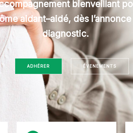
ccompagnement bienveillant po
ôme aidant–aidé, dès l’annonce
diagnostic.
ADHÉRER
ÉVENEMENTS