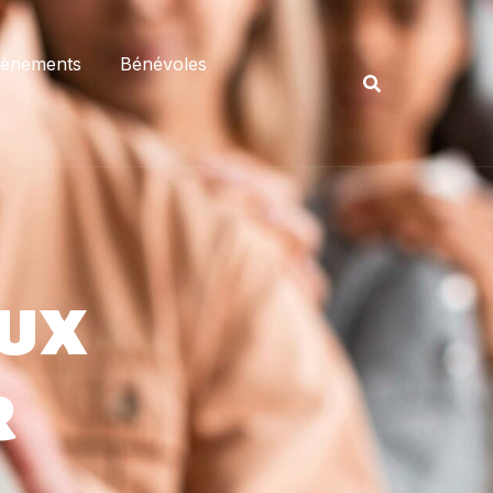
vènements
Bénévoles
eux
r