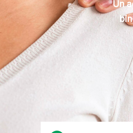
Un a
bin